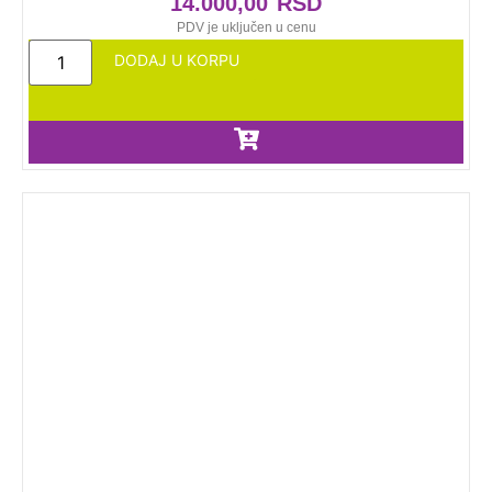
14.000,00
RSD
PDV je uključen u cenu
DODAJ U KORPU