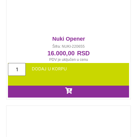
Nuki Opener
Šifra: NUKI-220655
16.000,00
RSD
PDV je uključen u cenu
DODAJ U KORPU