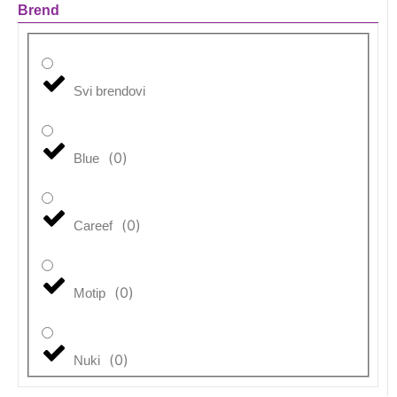
Brend
Svi brendovi
(
0
)
Blue
(
0
)
Careef
(
0
)
Motip
(
0
)
Nuki