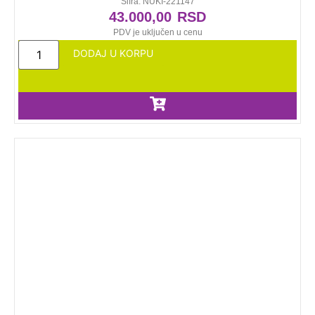
Šifra: NUKI-221147
43.000,00
RSD
PDV je uključen u cenu
DODAJ U KORPU