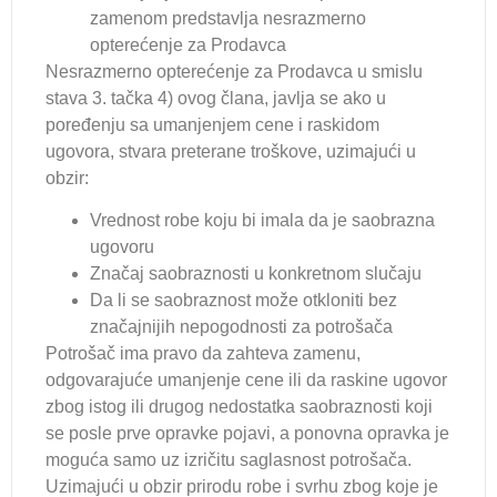
zamenom predstavlja nesrazmerno
opterećenje za Prodavca
Nesrazmerno opterećenje za Prodavca u smislu
stava 3. tačka 4) ovog člana, javlja se ako u
poređenju sa umanjenjem cene i raskidom
ugovora, stvara preterane troškove, uzimajući u
obzir:
Vrednost robe koju bi imala da je saobrazna
ugovoru
Značaj saobraznosti u konkretnom slučaju
Da li se saobraznost može otkloniti bez
značajnijih nepogodnosti za potrošača
Potrošač ima pravo da zahteva zamenu,
odgovarajuće umanjenje cene ili da raskine ugovor
zbog istog ili drugog nedostatka saobraznosti koji
se posle prve opravke pojavi, a ponovna opravka je
moguća samo uz izričitu saglasnost potrošača.
Uzimajući u obzir prirodu robe i svrhu zbog koje je