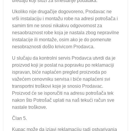
uređaju koji služi za smeštanje podataka.
Ukoliko nije drugačije dogovoreno, Prodavac ne
vrši instalaciju i montažu robe na adresi potrošača i
samim tim ne snosi nikakvu odgovornost za
nesaobraznost robe koja je nastala zbog nepravilne
instalacije ili montaže, osim ako je do pomenute
nesobraznosti došlo krivicom Prodavca.
U slučaju da kontrolni servis Prodavca utvrdi da je
proizvod koji je poslat na popravku po reklamaciji
ispravan, biće naplaćen pregled proizvoda po
važećem cenovniku servisa i biće naplaćeni svi
transportni troškovi koje je snosio Prodavac.
Proizvod će se isporučiti na adresu potrošača tek
nakon što Potrošač uplati na naš tekući račun sve
nastale troškove.
Član 5.
Kupac može da izjavi reklamaciju radi ostvarivanja