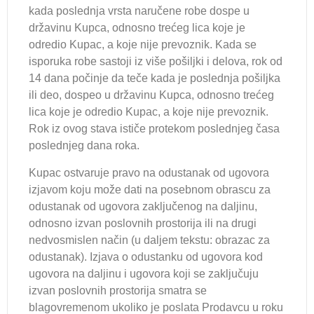
kada poslednja vrsta naručene robe dospe u
državinu Kupca, odnosno trećeg lica koje je
odredio Kupac, a koje nije prevoznik. Kada se
isporuka robe sastoji iz više pošiljki i delova, rok od
14 dana počinje da teče kada je poslednja pošiljka
ili deo, dospeo u državinu Kupca, odnosno trećeg
lica koje je odredio Kupac, a koje nije prevoznik.
Rok iz ovog stava ističe protekom poslednjeg časa
poslednjeg dana roka.
Kupac ostvaruje pravo na odustanak od ugovora
izjavom koju može dati na posebnom obrascu za
odustanak od ugovora zaključenog na daljinu,
odnosno izvan poslovnih prostorija ili na drugi
nedvosmislen način (u daljem tekstu: obrazac za
odustanak). Izjava o odustanku od ugovora kod
ugovora na daljinu i ugovora koji se zaključuju
izvan poslovnih prostorija smatra se
blagovremenom ukoliko je poslata Prodavcu u roku