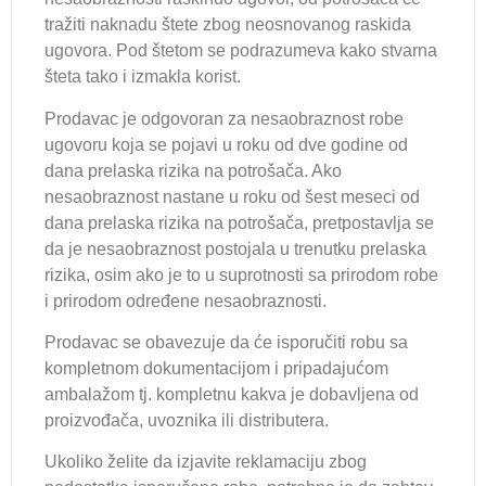
tražiti naknadu štete zbog neosnovanog raskida
ugovora. Pod štetom se podrazumeva kako stvarna
šteta tako i izmakla korist.
Prodavac je odgovoran za nesaobraznost robe
ugovoru koja se pojavi u roku od dve godine od
dana prelaska rizika na potrošača. Ako
nesaobraznost nastane u roku od šest meseci od
dana prelaska rizika na potrošača, pretpostavlja se
da je nesaobraznost postojala u trenutku prelaska
rizika, osim ako je to u suprotnosti sa prirodom robe
i prirodom određene nesaobraznosti.
Prodavac se obavezuje da će isporučiti robu sa
kompletnom dokumentacijom i pripadajućom
ambalažom tj. kompletnu kakva je dobavljena od
proizvođača, uvoznika ili distributera.
Ukoliko želite da izjavite reklamaciju zbog