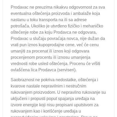
Prodavac ne preuzima nikakvu odgovornost za sva
eventualna oštećenja proizvoda i ambalaže koja
nastanu u toku transporta na ili sa adrese
potrošača. Ukoliko je utvrđeno fizičko i mehaničko
oštećenje robe za koju Prodavca ne odgovara,
Prodavac u slučaju povraćaja novca, nije dužan da
vrati pun iznos kupoprodajne cene, već će cenu
umanjiti za procenat ili iznos koji odgovara
procenjenom procentu ili iznosu umanjenja
vrednosti robe usled oštećenja. Procenu će vršiti
ovlašćena lica Prodavca (serviseri).
Saobraznost ne pokriva nedostatke, oštećenja i
kvarove nastale nepravilnim i nestručnim
rukovanjem proizvodom. U nepravilno rukovanje su
uključeni i propusti poput spajanja uređaja na
izvore energije koji nisu propisani uputstvom za
rukovanjem kao i korišćenje uređaja u