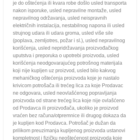
je do oštećenja ili kvara robe došlo usled transporta
nakon isporuke, usled nepravilne montaže, usled
nepravilnog održavanja, usled neispravnih
električnih instalacija, nestabilnog napona ili usled
strujnog udara ili udara groma, usled više sile
(poplava, zemljotres, požar i sl.), usled nepravilnog
korišćenja, usled nepridržavanja proizvođačkog
uputstva i preporuka o upotrebi proizvoda, usled
korišćenja neodgovarajućeg potrošnog materijala
koji nije kupljen uz proizvod, usled bilo kakvog
mehaničkog oštećenja proizvoda koje je nastalo
krivicom potrošača ili trećeg lica za koje Prodavac
ne odgovara, usled neovlašćenog popravljanja
proizvoda od strane trećeg lica koje nije ovlašćeno
od Prodavca ili proizvođača, ukoliko je proizvod
vraćen bez računa/otpremnice ili drugog dokaza da
je kupljen kod Prodavca. Potrošač je dužan da
prilikom preuzimanja kupljenog proizvoda ustanovi
kompletnost i fizičku neoštećenost proizvoda koje