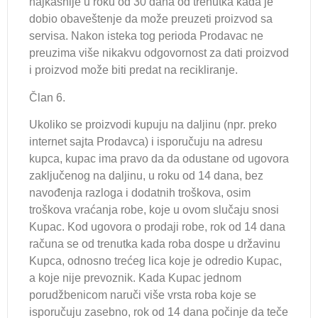
najkasnije u roku od 30 dana od trenutka kada je
dobio obaveštenje da može preuzeti proizvod sa
servisa. Nakon isteka tog perioda Prodavac ne
preuzima više nikakvu odgovornost za dati proizvod
i proizvod može biti predat na recikliranje.
Član 6.
Ukoliko se proizvodi kupuju na daljinu (npr. preko
internet sajta Prodavca) i isporučuju na adresu
kupca, kupac ima pravo da da odustane od ugovora
zaključenog na daljinu, u roku od 14 dana, bez
navođenja razloga i dodatnih troškova, osim
troškova vraćanja robe, koje u ovom slučaju snosi
Kupac. Kod ugovora o prodaji robe, rok od 14 dana
računa se od trenutka kada roba dospe u državinu
Kupca, odnosno trećeg lica koje je odredio Kupac,
a koje nije prevoznik. Kada Kupac jednom
porudžbenicom naruči više vrsta roba koje se
isporučuju zasebno, rok od 14 dana počinje da teče