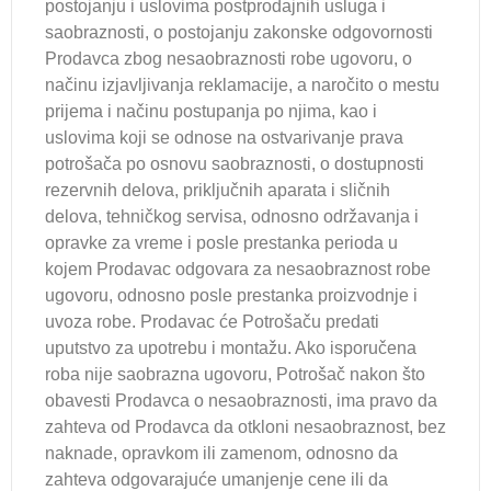
postojanju i uslovima postprodajnih usluga i
saobraznosti, o postojanju zakonske odgovornosti
Prodavca zbog nesaobraznosti robe ugovoru, o
načinu izjavljivanja reklamacije, a naročito o mestu
prijema i načinu postupanja po njima, kao i
uslovima koji se odnose na ostvarivanje prava
potrošača po osnovu saobraznosti, o dostupnosti
rezervnih delova, priključnih aparata i sličnih
delova, tehničkog servisa, odnosno održavanja i
opravke za vreme i posle prestanka perioda u
kojem Prodavac odgovara za nesaobraznost robe
ugovoru, odnosno posle prestanka proizvodnje i
uvoza robe. Prodavac će Potrošaču predati
uputstvo za upotrebu i montažu. Ako isporučena
roba nije saobrazna ugovoru, Potrošač nakon što
obavesti Prodavca o nesaobraznosti, ima pravo da
zahteva od Prodavca da otkloni nesaobraznost, bez
naknade, opravkom ili zamenom, odnosno da
zahteva odgovarajuće umanjenje cene ili da