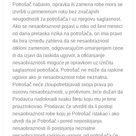
Potrošač nabavio, opravka ili zamena robe mora se
izvršiti u primerenom roku bez značajnih
neugodnosti za potrošača i uz njegovu saglasnost.
Ako se nesaobraznost pojavi u roku od šest meseci
od dana prelaska rizika na potrošača, on ima pravo
da bira između zahteva da se nesaobraznost
otkloni zamenom, odgovarajućim umanjenjem cene
ili da izjavi da raskida ugovor, a otklanjanje
nesaobraznosti moguće je opravkom uz izričitu
saglasnost potrošača. Potrošač ne može da raskine
ugovor ako je nesaobraznost robe neznatna.
Potrošač neće zloupotrebljavati svoja prava po
osnovu nesaobraznosti, u protivnom, biće dužan da
Prodavcu nadoknadi svaku štetu koju mu je time
prouzrokovao. Prodavac će utvrditi da li postoji
nesaobraznost robe koju je Potrošač istakao i ako
utvrdi da je Potrošač i pored nepostojanja
nesaobraznosti ili postojanja neznatne
nesaobraznosti raskinuo ugovor, od potrošača će