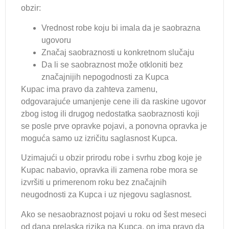
obzir:
Vrednost robe koju bi imala da je saobrazna
ugovoru
Značaj saobraznosti u konkretnom slučaju
Da li se saobraznost može otkloniti bez
značajnijih nepogodnosti za Kupca
Kupac ima pravo da zahteva zamenu,
odgovarajuće umanjenje cene ili da raskine ugovor
zbog istog ili drugog nedostatka saobraznosti koji
se posle prve opravke pojavi, a ponovna opravka je
moguća samo uz izričitu saglasnost Kupca.
Uzimajući u obzir prirodu robe i svrhu zbog koje je
Kupac nabavio, opravka ili zamena robe mora se
izvršiti u primerenom roku bez značajnih
neugodnosti za Kupca i uz njegovu saglasnost.
Ako se nesaobraznost pojavi u roku od šest meseci
od dana prelaska rizika na Kupca, on ima pravo da