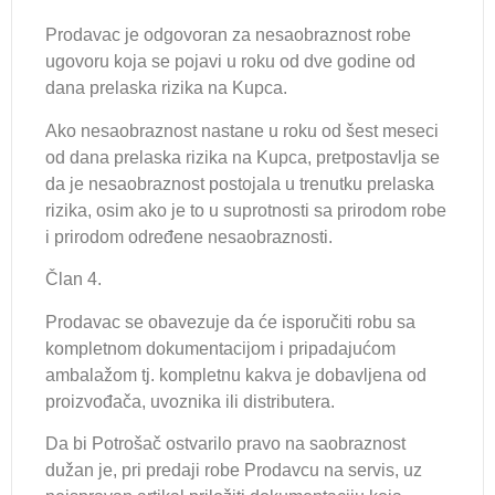
Prodavac je odgovoran za nesaobraznost robe
ugovoru koja se pojavi u roku od dve godine od
dana prelaska rizika na Kupca.
Ako nesaobraznost nastane u roku od šest meseci
od dana prelaska rizika na Kupca, pretpostavlja se
da je nesaobraznost postojala u trenutku prelaska
rizika, osim ako je to u suprotnosti sa prirodom robe
i prirodom određene nesaobraznosti.
Član 4.
Prodavac se obavezuje da će isporučiti robu sa
kompletnom dokumentacijom i pripadajućom
ambalažom tj. kompletnu kakva je dobavljena od
proizvođača, uvoznika ili distributera.
Da bi Potrošač ostvarilo pravo na saobraznost
dužan je, pri predaji robe Prodavcu na servis, uz