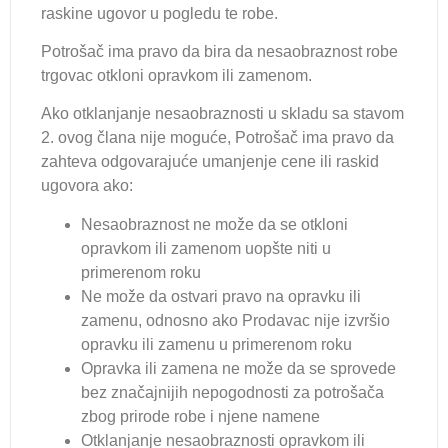
raskine ugovor u pogledu te robe.
Potrošač ima pravo da bira da nesaobraznost robe
trgovac otkloni opravkom ili zamenom.
Ako otklanjanje nesaobraznosti u skladu sa stavom
2. ovog člana nije moguće, Potrošač ima pravo da
zahteva odgovarajuće umanjenje cene ili raskid
ugovora ako:
Nesaobraznost ne može da se otkloni
opravkom ili zamenom uopšte niti u
primerenom roku
Ne može da ostvari pravo na opravku ili
zamenu, odnosno ako Prodavac nije izvršio
opravku ili zamenu u primerenom roku
Opravka ili zamena ne može da se sprovede
bez značajnijih nepogodnosti za potrošača
zbog prirode robe i njene namene
Otklanjanje nesaobraznosti opravkom ili