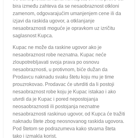
bira između zahteva da se nesaobraznost otkloni
zamenom, odgovarajućim umanjenjem cene ili da
izjavi da raskida ugovor, a otklanjanje
nesaobraznosti moguće je opravkom uz izričitu
saglasnost Kupca.
Kupac ne može da raskine ugovor ako je
nesaobraznost robe neznatna. Kupac neće
zloupotrebljavati svoja prava po osnovu
nesaobraznosti, u protivnom, biće dužan da
Prodavcu naknadu svaku štetu koju mu je time
prouzrokovao. Prodavac će utvrditi da li postoji
nesaobraznost robe koju je Kupac istakao i ako
utvrdi da je Kupac i pored nepostojanja
neosaobraznosti ili postojanja neznatne
nesaobraznosti raskinuo ugovor, od Kupca će tražiti
naknadu štete zbog neosnovanog raskida ugovora.
Pod štetom se podrazumeva kako stvarna šteta
tako i izmakla korist.