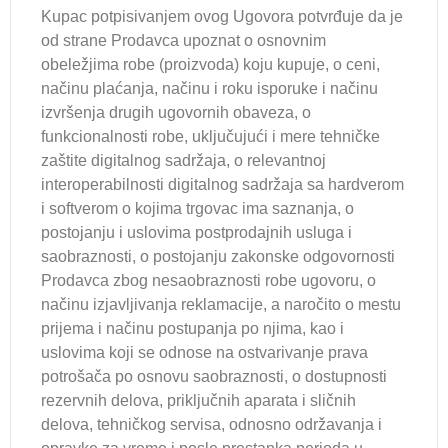
Kupac potpisivanjem ovog Ugovora potvrđuje da je
od strane Prodavca upoznat o osnovnim
obeležjima robe (proizvoda) koju kupuje, o ceni,
načinu plaćanja, načinu i roku isporuke i načinu
izvršenja drugih ugovornih obaveza, o
funkcionalnosti robe, uključujući i mere tehničke
zaštite digitalnog sadržaja, o relevantnoj
interoperabilnosti digitalnog sadržaja sa hardverom
i softverom o kojima trgovac ima saznanja, o
postojanju i uslovima postprodajnih usluga i
saobraznosti, o postojanju zakonske odgovornosti
Prodavca zbog nesaobraznosti robe ugovoru, o
načinu izjavljivanja reklamacije, a naročito o mestu
prijema i načinu postupanja po njima, kao i
uslovima koji se odnose na ostvarivanje prava
potrošača po osnovu saobraznosti, o dostupnosti
rezervnih delova, priključnih aparata i sličnih
delova, tehničkog servisa, odnosno održavanja i