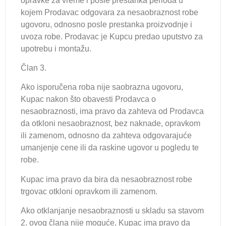
opravke za vreme i posle prestanka perioda u
kojem Prodavac odgovara za nesaobraznost robe
ugovoru, odnosno posle prestanka proizvodnje i
uvoza robe. Prodavac je Kupcu predao uputstvo za
upotrebu i montažu.
Član 3.
Ako isporučena roba nije saobrazna ugovoru,
Kupac nakon što obavesti Prodavca o
nesaobraznosti, ima pravo da zahteva od Prodavca
da otkloni nesaobraznost, bez naknade, opravkom
ili zamenom, odnosno da zahteva odgovarajuće
umanjenje cene ili da raskine ugovor u pogledu te
robe.
Kupac ima pravo da bira da nesaobraznost robe
trgovac otkloni opravkom ili zamenom.
Ako otklanjanje nesaobraznosti u skladu sa stavom
2. ovog člana nije moguće, Kupac ima pravo da