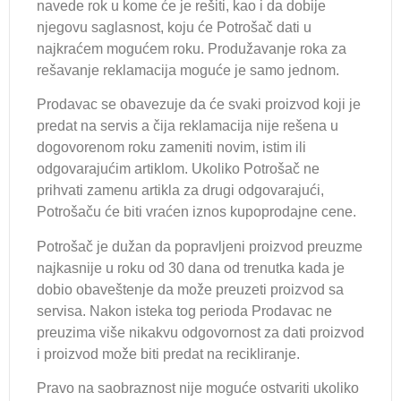
navede rok u kome će je rešiti, kao i da dobije
njegovu saglasnost, koju će Potrošač dati u
najkraćem mogućem roku. Produžavanje roka za
rešavanje reklamacija moguće je samo jednom.
Prodavac se obavezuje da će svaki proizvod koji je
predat na servis a čija reklamacija nije rešena u
dogovorenom roku zameniti novim, istim ili
odgovarajućim artiklom. Ukoliko Potrošač ne
prihvati zamenu artikla za drugi odgovarajući,
Potrošaču će biti vraćen iznos kupoprodajne cene.
Potrošač je dužan da popravljeni proizvod preuzme
najkasnije u roku od 30 dana od trenutka kada je
dobio obaveštenje da može preuzeti proizvod sa
servisa. Nakon isteka tog perioda Prodavac ne
preuzima više nikakvu odgovornost za dati proizvod
i proizvod može biti predat na recikliranje.
Pravo na saobraznost nije moguće ostvariti ukoliko