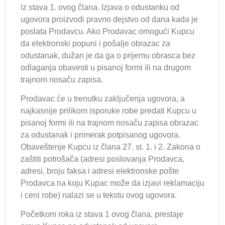
iz stava 1. ovog člana. Izjava o odustanku od
ugovora proizvodi pravno dejstvo od dana kada je
poslata Prodavcu. Ako Prodavac omogući Kupcu
da elektronski popuni i pošalje obrazac za
odustanak, dužan je da ga o prijemu obrasca bez
odlaganja obavesti u pisanoj formi ili na drugom
trajnom nosaču zapisa.
Prodavac će u trenutku zaključenja ugovora, a
najkasnije prilikom isporuke robe predati Kupcu u
pisanoj formi ili na trajnom nosaču zapisa obrazac
za odustanak i primerak potpisanog ugovora.
Obaveštenje Kupcu iz člana 27. st. 1. i 2. Zakona o
zaštiti potrošača (adresi poslovanja Prodavca,
adresi, broju faksa i adresi elektronske pošte
Prodavca na koju Kupac može da izjavi reklamaciju
i ceni robe) nalazi se u tekstu ovog ugovora.
Početkom roka iz stava 1 ovog člana, prestaje