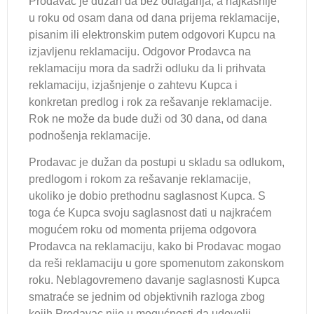
Prodavac je dužan da bez odlaganja, a najkasnije
u roku od osam dana od dana prijema reklamacije,
pisanim ili elektronskim putem odgovori Kupcu na
izjavljenu reklamaciju. Odgovor Prodavca na
reklamaciju mora da sadrži odluku da li prihvata
reklamaciju, izjašnjenje o zahtevu Kupca i
konkretan predlog i rok za rešavanje reklamacije.
Rok ne može da bude duži od 30 dana, od dana
podnošenja reklamacije.
Prodavac je dužan da postupi u skladu sa odlukom,
predlogom i rokom za rešavanje reklamacije,
ukoliko je dobio prethodnu saglasnost Kupca. S
toga će Kupca svoju saglasnost dati u najkraćem
mogućem roku od momenta prijema odgovora
Prodavca na reklamaciju, kako bi Prodavac mogao
da reši reklamaciju u gore spomenutom zakonskom
roku. Neblagovremeno davanje saglasnosti Kupca
smatraće se jednim od objektivnih razloga zbog
kojih Prodavac nije u mogućnosti da udovolji