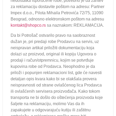
nedostatka isporučene robe, potrebno je da zahtev
za reklamaciju dostavite poštom na adresu: Partner
Impex d.o.o., Pilota Mihaila Petrovića 72/75, 11090
Beograd, odnosno elektronskom poštom na adresu
kontakt@shopco.rs
sa naznakom: REKLAMACIJA.
Da bi Potrošač ostvarilo pravo na saobraznost
dužan je, pri predaji robe Prodavcu na servis, uz
neispravan artikal priložiti dokumentaciju koja
dolazi uz proizvod, original ili kopiju Ugovora o
prodaji i račun/otpremnicu, kojim se potvrđuje
kupovina robe od Prodavca. Neophodno je da
priloži i popunjen reklamacioni list, gde će navesti
detaljan opis kvara kako bi se olakšala provera
neispravnosti od strane ovlašćenog lica Prodavca
ili ovlašćenih servisera proizvođača. Kako tokom
transporta ne bi došlo do oštećenja proizvoda koje
šaljete na reklamaciju, molimo Vas da ih
zapakujete u odgovarajuću kutiju ili zaštitnu