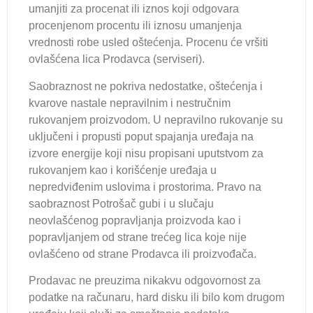
umanjiti za procenat ili iznos koji odgovara
procenjenom procentu ili iznosu umanjenja
vrednosti robe usled oštećenja. Procenu će vršiti
ovlašćena lica Prodavca (serviseri).
Saobraznost ne pokriva nedostatke, oštećenja i
kvarove nastale nepravilnim i nestručnim
rukovanjem proizvodom. U nepravilno rukovanje su
uključeni i propusti poput spajanja uređaja na
izvore energije koji nisu propisani uputstvom za
rukovanjem kao i korišćenje uređaja u
nepredviđenim uslovima i prostorima. Pravo na
saobraznost Potrošač gubi i u slučaju
neovlašćenog popravljanja proizvoda kao i
popravljanjem od strane trećeg lica koje nije
ovlašćeno od strane Prodavca ili proizvođača.
Prodavac ne preuzima nikakvu odgovornost za
podatke na računaru, hard disku ili bilo kom drugom