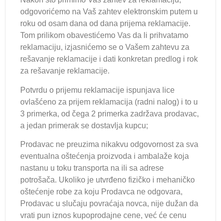
odgovorićemo na Vaš zahtev elektronskim putem u
roku od osam dana od dana prijema reklamacije.
Tom prilikom obavestićemo Vas da li prihvatamo
reklamaciju, izjasnićemo se o Vašem zahtevu za
rešavanje reklamacije i dati konkretan predlog i rok
za rešavanje reklamacije.
Potvrdu o prijemu reklamacije ispunjava lice
ovlašćeno za prijem reklamacija (radni nalog) i to u
3 primerka, od čega 2 primerka zadržava prodavac,
a jedan primerak se dostavlja kupcu;
Prodavac ne preuzima nikakvu odgovornost za sva
eventualna oštećenja proizvoda i ambalaže koja
nastanu u toku transporta na ili sa adrese
potrošača. Ukoliko je utvrđeno fizičko i mehaničko
oštećenje robe za koju Prodavca ne odgovara,
Prodavac u slučaju povraćaja novca, nije dužan da
vrati pun iznos kupoprodajne cene, već će cenu