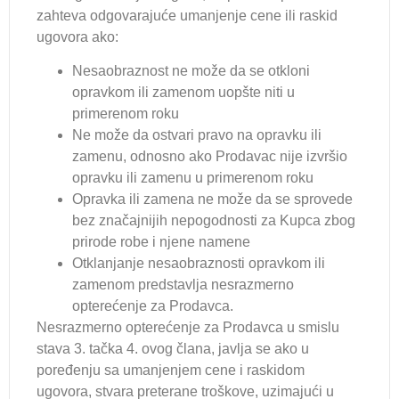
zahteva odgovarajuće umanjenje cene ili raskid
ugovora ako:
Nesaobraznost ne može da se otkloni
opravkom ili zamenom uopšte niti u
primerenom roku
Ne može da ostvari pravo na opravku ili
zamenu, odnosno ako Prodavac nije izvršio
opravku ili zamenu u primerenom roku
Opravka ili zamena ne može da se sprovede
bez značajnijih nepogodnosti za Kupca zbog
prirode robe i njene namene
Otklanjanje nesaobraznosti opravkom ili
zamenom predstavlja nesrazmerno
opterećenje za Prodavca.
Nesrazmerno opterećenje za Prodavca u smislu
stava 3. tačka 4. ovog člana, javlja se ako u
poređenju sa umanjenjem cene i raskidom
ugovora, stvara preterane troškove, uzimajući u