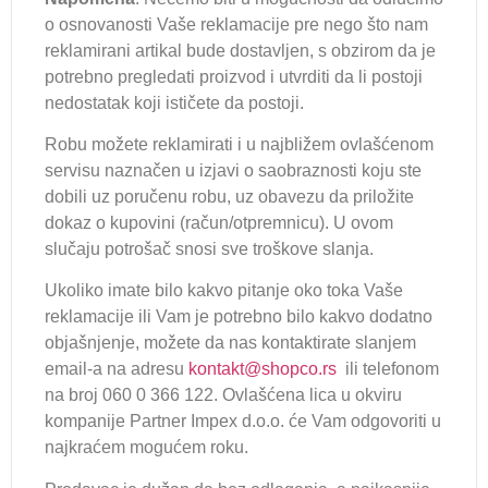
o osnovanosti Vaše reklamacije pre nego što nam
reklamirani artikal bude dostavljen, s obzirom da je
potrebno pregledati proizvod i utvrditi da li postoji
nedostatak koji ističete da postoji.
Robu možete reklamirati i u najbližem ovlašćenom
servisu naznačen u izjavi o saobraznosti koju ste
dobili uz poručenu robu, uz obavezu da priložite
dokaz o kupovini (račun/otpremnicu). U ovom
slučaju potrošač snosi sve troškove slanja.
Ukoliko imate bilo kakvo pitanje oko toka Vaše
reklamacije ili Vam je potrebno bilo kakvo dodatno
objašnjenje, možete da nas kontaktirate slanjem
email-a na adresu
kontakt@shopco.rs
ili telefonom
na broj 060 0 366 122. Ovlašćena lica u okviru
kompanije Partner Impex d.o.o. će Vam odgovoriti u
najkraćem mogućem roku.