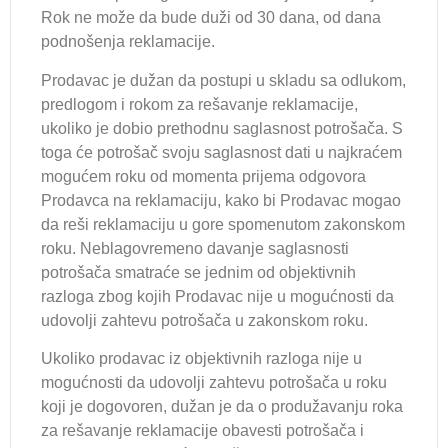
Rok ne može da bude duži od 30 dana, od dana
podnošenja reklamacije.
Prodavac je dužan da postupi u skladu sa odlukom,
predlogom i rokom za rešavanje reklamacije,
ukoliko je dobio prethodnu saglasnost potrošača. S
toga će potrošač svoju saglasnost dati u najkraćem
mogućem roku od momenta prijema odgovora
Prodavca na reklamaciju, kako bi Prodavac mogao
da reši reklamaciju u gore spomenutom zakonskom
roku. Neblagovremeno davanje saglasnosti
potrošača smatraće se jednim od objektivnih
razloga zbog kojih Prodavac nije u mogućnosti da
udovolji zahtevu potrošača u zakonskom roku.
Ukoliko prodavac iz objektivnih razloga nije u
mogućnosti da udovolji zahtevu potrošača u roku
koji je dogovoren, dužan je da o produžavanju roka
za rešavanje reklamacije obavesti potrošača i