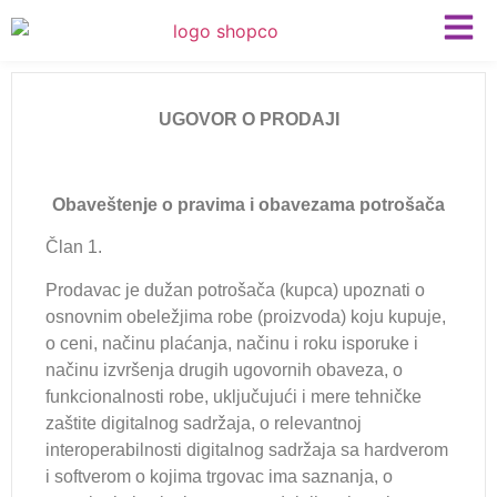
UGOVOR O PRODAJI
Obaveštenje o pravima i obavezama potrošača
Član 1.
Prodavac je dužan potrošača (kupca) upoznati o
osnovnim obeležjima robe (proizvoda) koju kupuje,
o ceni, načinu plaćanja, načinu i roku isporuke i
načinu izvršenja drugih ugovornih obaveza, o
funkcionalnosti robe, uključujući i mere tehničke
zaštite digitalnog sadržaja, o relevantnoj
interoperabilnosti digitalnog sadržaja sa hardverom
i softverom o kojima trgovac ima saznanja, o