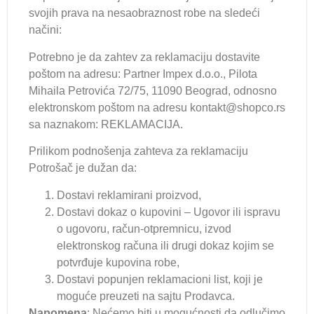
svojih prava na nesaobraznost robe na sledeći
načini:
Potrebno je da zahtev za reklamaciju dostavite
poštom na adresu: Partner Impex d.o.o., Pilota
Mihaila Petrovića 72/75, 11090 Beograd, odnosno
elektronskom poštom na adresu kontakt@shopco.rs
sa naznakom: REKLAMACIJA.
Prilikom podnošenja zahteva za reklamaciju
Potrošač je dužan da:
Dostavi reklamirani proizvod,
Dostavi dokaz o kupovini – Ugovor ili ispravu
o ugovoru, račun-otpremnicu, izvod
elektronskog računa ili drugi dokaz kojim se
potvrđuje kupovina robe,
Dostavi popunjen reklamacioni list, koji je
moguće preuzeti na sajtu Prodavca.
Napomena
: Nećemo biti u mogućnosti da odlučimo