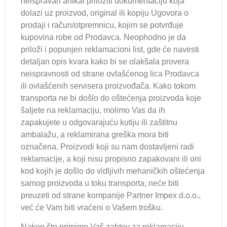
neispravan artikal priložiti dokumentaciju koja
dolazi uz proizvod, original ili kopiju Ugovora o
prodaji i račun/otpremnicu, kojim se potvrđuje
kupovina robe od Prodavca. Neophodno je da
priloži i popunjen reklamacioni list, gde će navesti
detaljan opis kvara kako bi se olakšala provera
neispravnosti od strane ovlašćenog lica Prodavca
ili ovlašćenih servisera proizvođača. Kako tokom
transporta ne bi došlo do oštećenja proizvoda koje
šaljete na reklamaciju, molimo Vas da ih
zapakujete u odgovarajuću kutiju ili zaštitnu
ambalažu, a reklamirana greška mora biti
označena. Proizvodi koji su nam dostavljeni radi
reklamacije, a koji nisu propisno zapakovani ili oni
kod kojih je došlo do vidljivih mehaničkih oštećenja
samog proizvoda u toku transporta, neće biti
preuzeti od strane kompanije Partner Impex d.o.o.,
već će Vam biti vraćeni o Vašem trošku.
Nakon što primimo Vaš zahtev za reklamaciju,