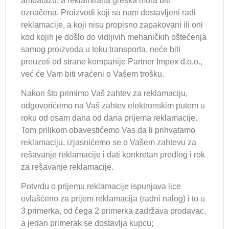
ambalažu, a reklamirana greška mora biti
označena. Proizvodi koji su nam dostavljeni radi
reklamacije, a koji nisu propisno zapakovani ili oni
kod kojih je došlo do vidljivih mehaničkih oštećenja
samog proizvoda u toku transporta, neće biti
preuzeti od strane kompanije Partner Impex d.o.o.,
već će Vam biti vraćeni o Vašem trošku.
Nakon što primimo Vaš zahtev za reklamaciju,
odgovorićemo na Vaš zahtev elektronskim putem u
roku od osam dana od dana prijema reklamacije.
Tom prilikom obavestićemo Vas da li prihvatamo
reklamaciju, izjasnićemo se o Vašem zahtevu za
rešavanje reklamacije i dati konkretan predlog i rok
za rešavanje reklamacije.
Potvrdu o prijemu reklamacije ispunjava lice
ovlašćeno za prijem reklamacija (radni nalog) i to u
3 primerka, od čega 2 primerka zadržava prodavac,
a jedan primerak se dostavlja kupcu;