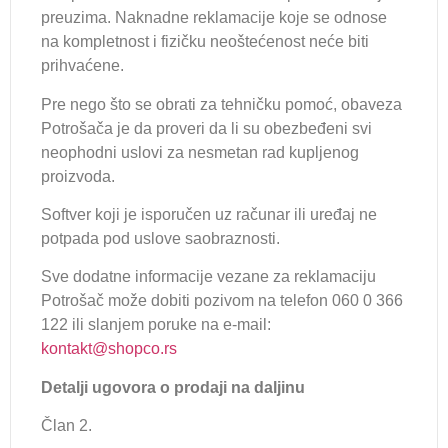
preuzima. Naknadne reklamacije koje se odnose
na kompletnost i fizičku neoštećenost neće biti
prihvaćene.
Pre nego što se obrati za tehničku pomoć, obaveza
Potrošača je da proveri da li su obezbeđeni svi
neophodni uslovi za nesmetan rad kupljenog
proizvoda.
Softver koji je isporučen uz računar ili uređaj ne
potpada pod uslove saobraznosti.
Sve dodatne informacije vezane za reklamaciju
Potrošač može dobiti pozivom na telefon 060 0 366
122 ili slanjem poruke na e-mail:
kontakt@shopco.rs
Detalji ugovora o prodaji na daljinu
Član 2.