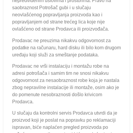
nepredviđenim uslovima i prostorima. Pravo na
saobraznost Potrošač gubi i u slučaju
neovlašćenog popravljanja proizvoda kao i
popravljanjem od strane trećeg lica koje nije
ovlašćeno od strane Prodavca ili proizvođača.
Prodavac ne preuzima nikakvu odgovornost za
podatke na računaru, hard disku ili bilo kom drugom
uređaju koji služi za smeštanje podataka.
Prodavac ne vrši instalaciju i montažu robe na
adresi potrošača i samim tim ne snosi nikakvu
odgovornost za nesaobraznost robe koja je nastala
zbog nepravilne instalacije ili montaže, osim ako je
do pomenute nesobraznosti došlo krivicom
Prodavca.
U slučaju da kontrolni servis Prodavca utvrdi da je
proizvod koji je poslat na popravku po reklamaciji
ispravan, biće naplaćen pregled proizvoda po