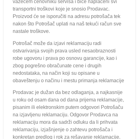
važećem cenovniku servisa i biće naplaćeni svi
transportni troškovi koje je snosio Prodavac.
Proizvod će se isporučiti na adresu potrošača tek
nakon što Potrošač uplati na naš tekući račun sve
nastale troškove.
Potrošač može da izjavi reklamaciju radi
ostvarivanja svojih prava usled nesaobraznosti
robe ugovoru i prava po osnovu garancije, kao i
zbog pogrešno obračunate cene i drugih
nedostataka, na način koji su opisane u
obaveštenju o načinu i mestu primanja reklamacije
Prodavac je dužan da bez odlaganja, a najkasnije
u roku od osam dana od dana prijema reklamacije,
pisanim ili elektronskim putem odgovori Potrošaču
na izjavljenu reklamaciju. Odgovor Prodavca na
reklamaciju mora da sadrži odluku da li prihvata
reklamaciju, izjašnjenje o zahtevu potrošača i
konkretan predlog i rok za rešavanje reklamacije.