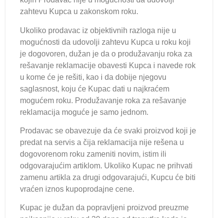
zahtevu Kupca u zakonskom roku.
Ukoliko prodavac iz objektivnih razloga nije u
mogućnosti da udovolji zahtevu Kupca u roku koji
je dogovoren, dužan je da o produžavanju roka za
rešavanje reklamacije obavesti Kupca i navede rok
u kome će je rešiti, kao i da dobije njegovu
saglasnost, koju će Kupac dati u najkraćem
mogućem roku. Produžavanje roka za rešavanje
reklamacija moguće je samo jednom.
Prodavac se obavezuje da će svaki proizvod koji je
predat na servis a čija reklamacija nije rešena u
dogovorenom roku zameniti novim, istim ili
odgovarajućim artiklom. Ukoliko Kupac ne prihvati
zamenu artikla za drugi odgovarajući, Kupcu će biti
vraćen iznos kupoprodajne cene.
Kupac je dužan da popravljeni proizvod preuzme