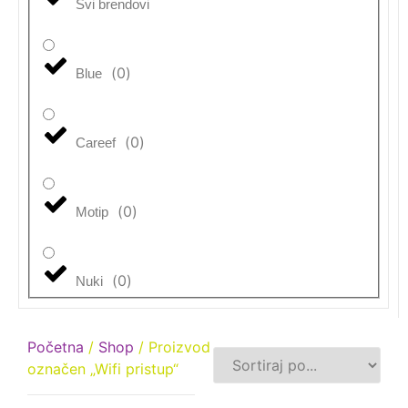
Svi brendovi
(
0
)
Blue
(
0
)
Careef
(
0
)
Motip
(
0
)
Nuki
Početna
/
Shop
/ Proizvod
označen „Wifi pristup“