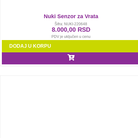
Nuki Senzor za Vrata
Šifra: NUKI-220648
8.000,00
RSD
PDV je uključen u cenu
DODAJ U KORPU