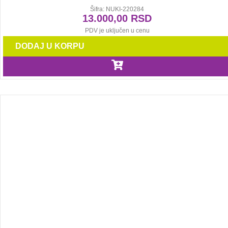
Šifra: NUKI-220284
13.000,00
RSD
PDV je uključen u cenu
DODAJ U KORPU