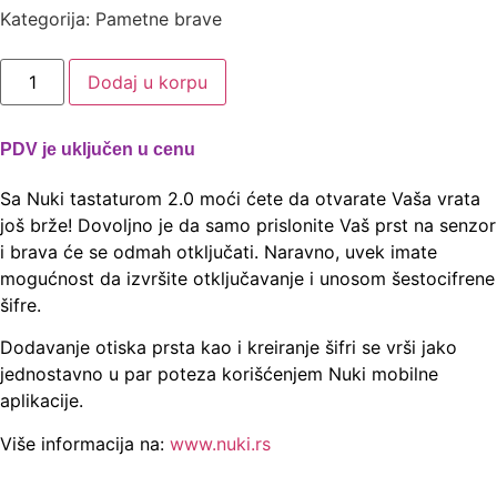
Kategorija: Pametne brave
Dodaj u korpu
PDV je uključen u cenu
Sa Nuki tastaturom 2.0 moći ćete da otvarate Vaša vrata
još brže! Dovoljno je da samo prislonite Vaš prst na senzor
i brava će se odmah otključati. Naravno, uvek imate
mogućnost da izvršite otključavanje i unosom šestocifrene
šifre.
Dodavanje otiska prsta kao i kreiranje šifri se vrši jako
jednostavno u par poteza korišćenjem Nuki mobilne
aplikacije.
Više informacija na:
www.nuki.rs